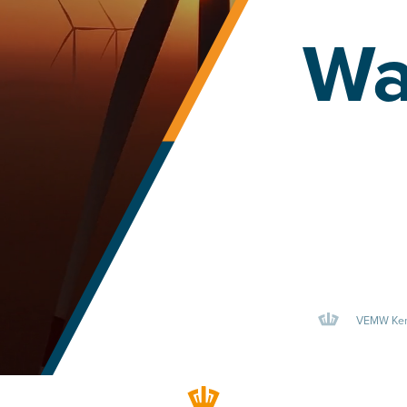
Wat
VEMW Kenniscent