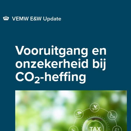
VEMW E&W Update
Vooruitgang en
onzekerheid bij
CO
-heffing
2
en